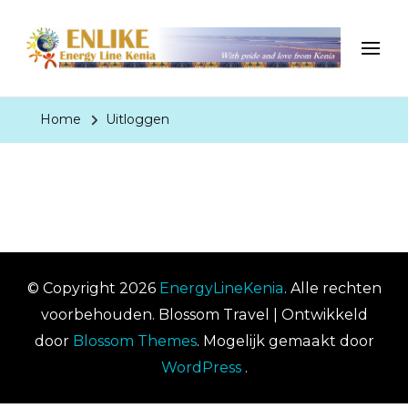
EnergyLineKenia
With pride and love from Kenia
Home
Uitloggen
© Copyright 2026
EnergyLineKenia
. Alle rechten
voorbehouden.
Blossom Travel | Ontwikkeld
door
Blossom Themes
. Mogelijk gemaakt door
WordPress
.