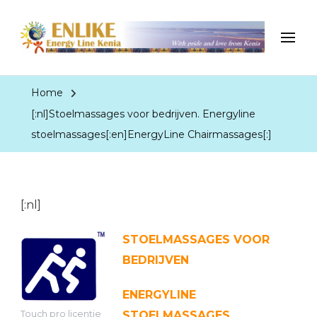
EnergyLineKenia
With pride and love from Kenia
Home
[:nl]Stoelmassages voor bedrijven. Energyline
stoelmassages[:en]EnergyLine Chairmassages[:]
[:nl]
STOELMASSAGES VOOR
BEDRIJVEN
ENERGYLINE
Touch pro licentie
STOELMASSAGES