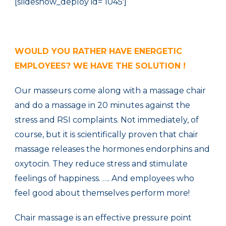
[slideshow_deploy id=’1045′]
WOULD YOU
RATHER
HAVE
ENERGETIC
EMPLOYEES
?
WE HAVE THE
SOLUTION
!
Our
masseurs
come
along
with
a
massage
chair
and
do a
massage
in
20
minutes
against
the
stress
and
RSI
complaints.
Not immediately
, of
course,
but
it
is scientifically proven that
chair
massage
releases
the hormones
endorphins
and
oxytocin.
They reduce
stress
and
stimulate
feelings of happiness
.
….
And
employees
who
feel good
about themselves
perform
more
!
Chair massage is
an
effective pressure point