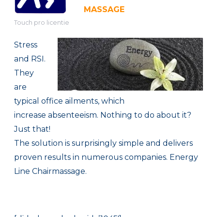
MASSAGE
Touch pro licentie
Stress
and
RSI.
They
are
typical
office
ailments
, which
increase
absenteeism.
Nothing to do about it?
Just that
!
The solution
is surprisingly simple
and
delivers
proven results
in
numerous companies
.
Energy
Line
Chairmassage.