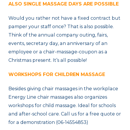
ALSO
SINGLE
MASSAGE
DAYS
ARE POSSIBLE
Would you rather
not have a fixed
contract
but
pamper your
staff
once
?
That
is also possible.
Think of
the
annual
company outing
,
fairs,
events,
secretary day
, an anniversary
of an
employee
or
a
chair-massage-coupon
as a
Christmas present
.
It’s all possible
!
WORKSHOPS
FOR CHILDREN
MASSAGE
Besides giving
chair massages
in the workplace
Energy Line
chair massages
also
organizes
workshops
for
child massage
.
Ideal for
schools
and
after-school care
.
Call us
for
a
free quote
or
for a demonstration
(06-14554853)