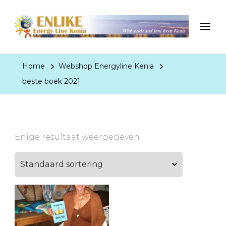
EnergyLineKenia
With pride and love from Kenia
Home
Webshop Energyline Kenia
beste boek 2021
Enige resultaat weergegeven