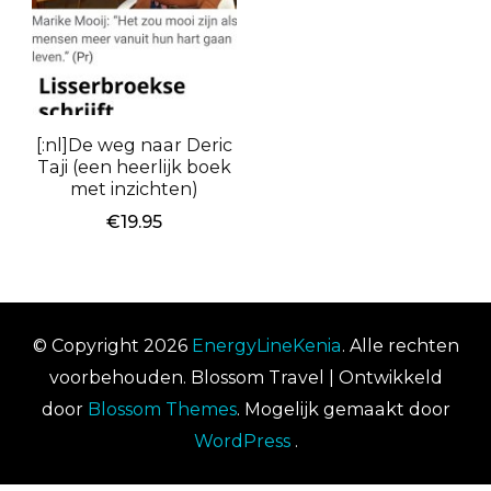
[:nl]De weg naar Deric
Taji (een heerlijk boek
met inzichten)
€
19.95
© Copyright 2026
EnergyLineKenia
. Alle rechten
voorbehouden.
Blossom Travel | Ontwikkeld
door
Blossom Themes
. Mogelijk gemaakt door
WordPress
.