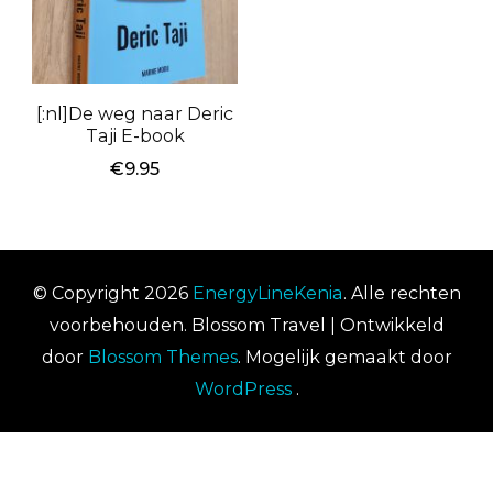
[:nl]De weg naar Deric
Taji E-book
€
9.95
© Copyright 2026
EnergyLineKenia
. Alle rechten
voorbehouden.
Blossom Travel | Ontwikkeld
door
Blossom Themes
. Mogelijk gemaakt door
WordPress
.