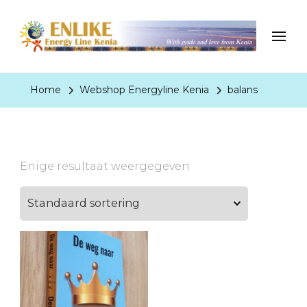
EnergyLineKenia
With pride and love from Kenia
Home
Webshop Energyline Kenia
balans
Enige resultaat weergegeven