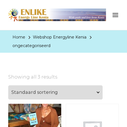
EnergyLineKenia
With pride and love from Kenia
Home
Webshop Energyline Kenia
ongecategoriseerd
Showing all 3 results