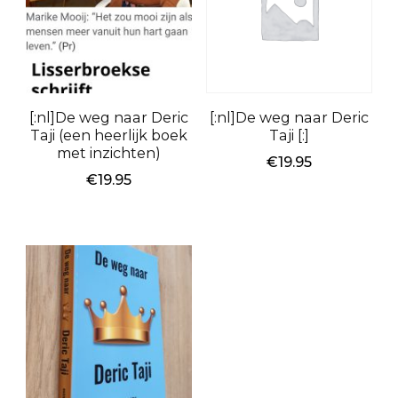
[:nl]De weg naar Deric
[:nl]De weg naar Deric
Taji (een heerlijk boek
Taji [:]
met inzichten)
€
19.95
€
19.95